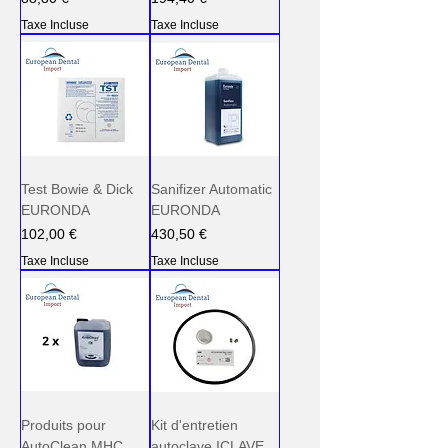
Taxe Incluse
Taxe Incluse
Test Bowie & Dick
Sanifizer Automatic
EURONDA
EURONDA
Prix
Prix
102,00 €
430,50 €
Taxe Incluse
Taxe Incluse
Produits pour
Kit d'entretien
AutoClean MHC
autoclave ICLAVE