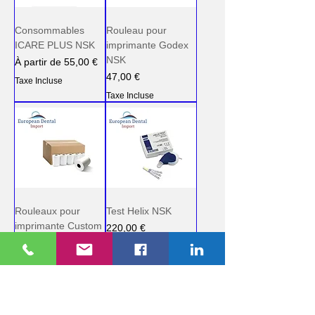
Consommables
Rouleau pour
ICARE PLUS NSK
imprimante Godex
NSK
Prix promotionnel
À partir de
55,00 €
Prix
47,00 €
Taxe Incluse
Taxe Incluse
Rouleaux pour
Test Helix NSK
imprimante Custom
Prix
220,00 €
NSK
Taxe Incluse
Prix
108,00 €
Taxe Incluse