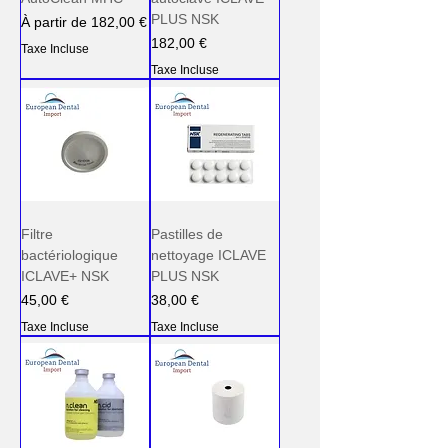
PLUS NSK
Prix promotionnel
À partir de
182,00 €
Prix
182,00 €
Taxe Incluse
Taxe Incluse
Filtre
Pastilles de
bactériologique
nettoyage ICLAVE
ICLAVE+ NSK
PLUS NSK
Prix
Prix
45,00 €
38,00 €
Taxe Incluse
Taxe Incluse