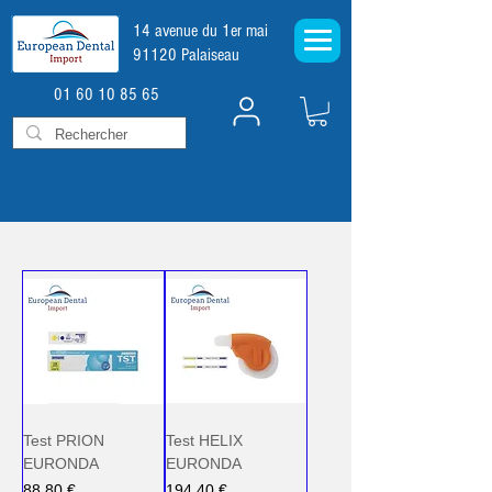
14 avenue du 1er mai
91120 Palaiseau
01 60 10 85 65
Test PRION
Test HELIX
EURONDA
EURONDA
Prix
Prix
88,80 €
194,40 €