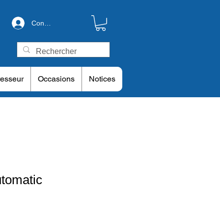
Connexion
esseur
Occasions
Notices
utomatic