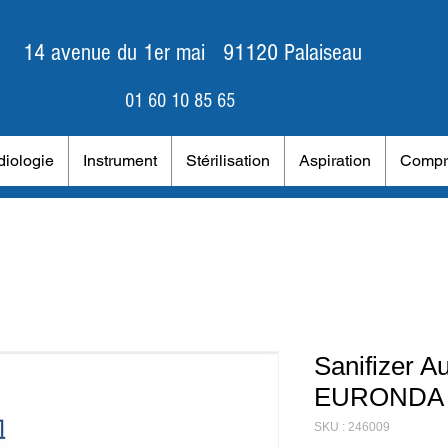
14 avenue du 1er mai 91120 Palaiseau
01 60 10 85 65
iologie
Instrument
Stérilisation
Aspiration
Compr
Sanifizer A
EURONDA
SKU : 246009