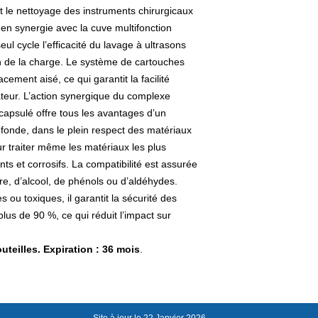
t le nettoyage des instruments chirurgicaux
é en synergie avec la cuve multifonction
ul cycle l’efficacité du lavage à ultrasons
on de la charge. Le système de cartouches
ment aisé, ce qui garantit la facilité
érateur. L’action synergique du complexe
capsulé offre tous les avantages d’un
ofonde, dans le plein respect des matériaux
ur traiter même les matériaux les plus
ants et corrosifs. La compatibilité est assurée
re, d’alcool, de phénols ou d’aldéhydes.
u toxiques, il garantit la sécurité des
plus de 90 %, ce qui réduit l’impact sur
uteilles. Expiration : 36 mois
.
Site à jour le 22 Janvier 2026