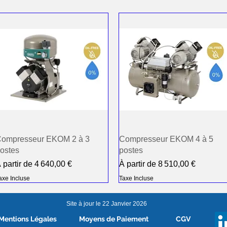
ompresseur EKOM 2 à 3
Compresseur EKOM 4 à 5
ostes
postes
rix promotionnel
Prix promotionnel
 partir de
4 640,00 €
À partir de
8 510,00 €
axe Incluse
Taxe Incluse
Site à jour le 22 Janvier 2026
Mentions Légales
Moyens de Paiement
CGV