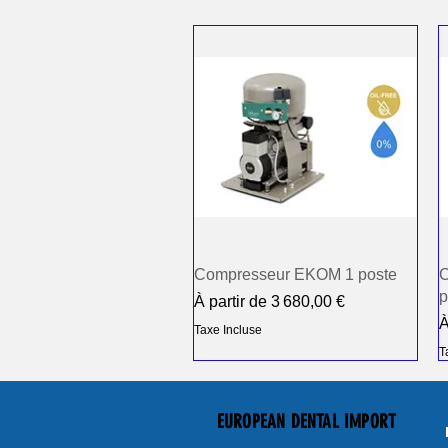
Compresseur EKOM 1 poste
C
p
Prix promotionnel
À partir de
3 680,00 €
P
À
Taxe Incluse
T
EUROPEAN DENTAL IMPORT