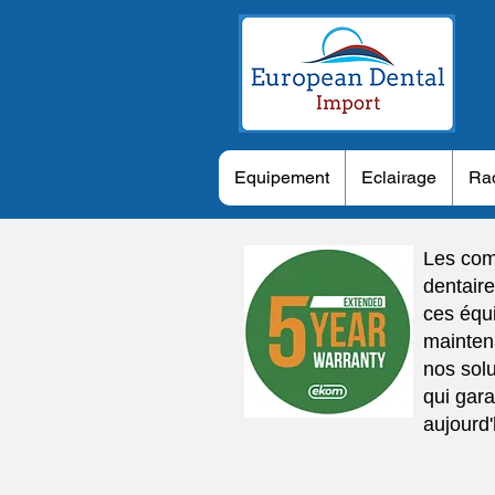
Equipement
Eclairage
Rad
Les com
dentair
ces équ
maintena
nos sol
qui gara
aujourd