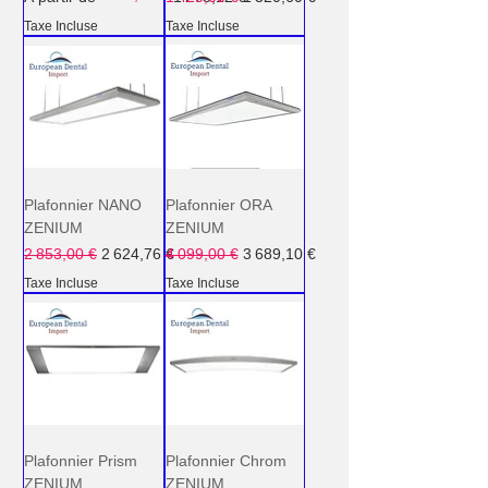
Taxe Incluse
Taxe Incluse
Plafonnier NANO
Plafonnier ORA
ZENIUM
ZENIUM
Prix original
Prix promotionnel
Prix original
Prix promotionnel
2 853,00 €
2 624,76 €
4 099,00 €
3 689,10 €
Taxe Incluse
Taxe Incluse
Plafonnier Prism
Plafonnier Chrom
ZENIUM
ZENIUM