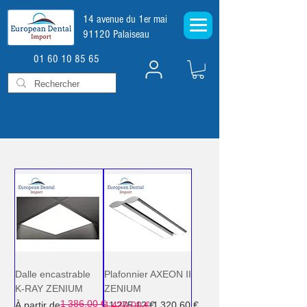
14 avenue du 1er mai
91120 Palaiseau
01 60 10 85 65
Dalle encastrable
Plafonnier AXEON II
K-RAY ZENIUM
ZENIUM
1 386,00 €
Prix original
Prix promotionnel
Prix original
Prix promotionnel
À partir de
1 420,00 €
1 275,12 €
1 320,60 €