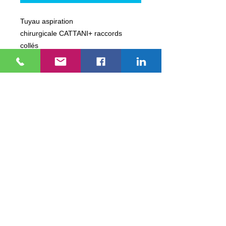
Tuyau aspiration
chirurgicale CATTANI+ raccords
collés
Diamètre 16, longeur 180 cm,
Couleur GRIS
Tarif dégressif :
Base unitaire = 105
€ TTC
par 2 = - 10 % soit 94,5 €/Unitaire
par 3 = - 15 % soit 89,25 €/Unitaire
par 4 = - 20 % soit 84,00 €/Unitaire
par 5 = - 25 % soit 78,75 €/Unitaire
par 6 = - 30 % soit 73,50 €/Unitaire