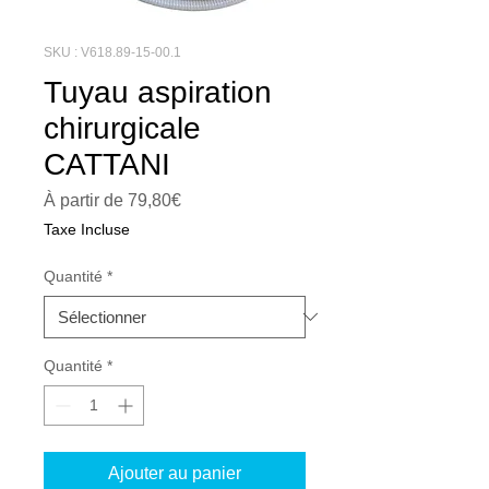
SKU : V618.89-15-00.1
Tuyau aspiration
chirurgicale
CATTANI
Prix
À partir de
79,80€
promotionnel
Taxe Incluse
Quantité
*
Quantité
*
Ajouter au panier