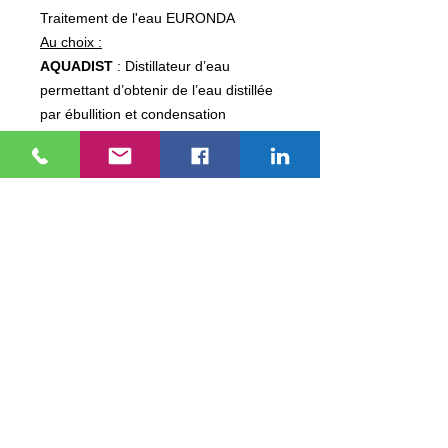
Traitement de l'eau EURONDA
Au choix :
AQUADIST
: Distillateur d’eau
permettant d’obtenir de l’eau distillée
par ébullition et condensation
ultérieure de la vapeur
AQUABOX
: Permet de raccorder les
autoclaves Euronda à une source
d’eau externe déjà traitée
AQUAFILTER PRO
: Aquafilter Pro
déminéralise efficacement l’eau du
réseau
AQUAFILTER 1 to 1
: Dispositif de
production d’eau déionisée pour les
autoclaves