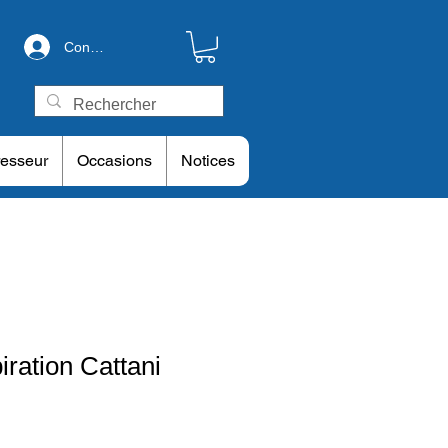
Connexion
esseur
Occasions
Notices
iration Cattani