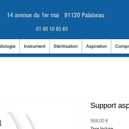
14 avenue du 1er mai 91120 Palaiseau
01 60 10 85 65
iologie
Instrument
Stérilisation
Aspiration
Compr
Support asp
Prix
568,00 €
Taxe Incluse