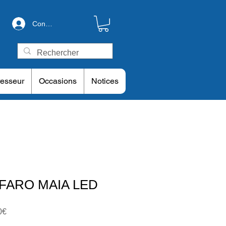
Connexion
esseur
Occasions
Notices
e FARO MAIA LED
Prix
0€
promotionnel