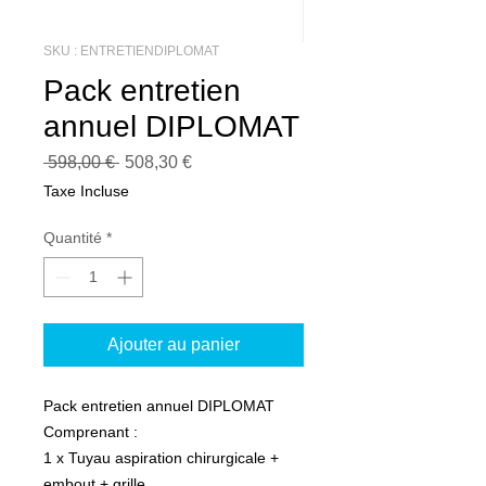
SKU : ENTRETIENDIPLOMAT
Pack entretien
annuel DIPLOMAT
Prix
Prix
 598,00 € 
508,30 €
original
promotionnel
Taxe Incluse
Quantité
*
Ajouter au panier
Pack entretien annuel DIPLOMAT
Comprenant :
1 x Tuyau aspiration chirurgicale +
embout + grille