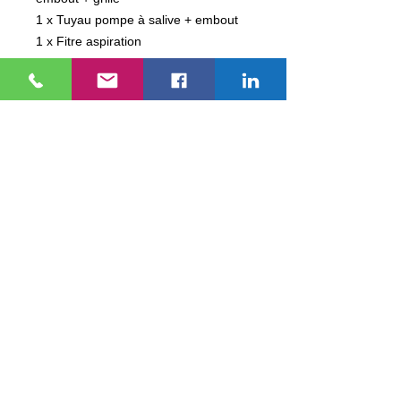
1 x Tuyau pompe à salive + embout
1 x Fitre aspiration
1 x Joint de bouchon filtre aspiration
1 x Trappe à Or
1 x Protège pieds
2 x Poignée en silicone ( Tablette
praticien + scialytique )
Valable pour DA 170 / DC 170 / DC
350 / DA 370
EUROPEAN DENTAL IMPORT
Nous contacter
Moyens de Paiement