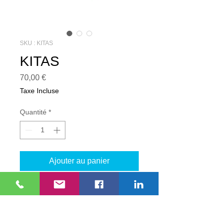
SKU : KITAS
KITAS
Prix
70,00 €
Taxe Incluse
Quantité
*
Ajouter au panier
Kit de filtres pour compresseur EKOM
1 cylindre AVEC assécheur à silicates
Numéro de série avant 2008