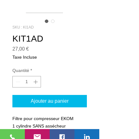
SKU : KI1AD
KIT1AD
Prix
27,00 €
Taxe Incluse
Quantité
*
Ajouter au panier
Filtre pour compresseur EKOM
1 cylindre SANS assécheur
A changer 1 fois par an ou toutes les