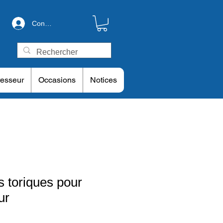
Connexion
esseur
Occasions
Notices
s toriques pour
ur