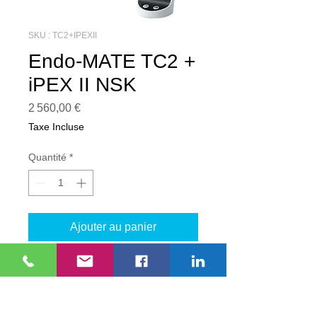
SKU : TC2+IPEXII
Endo-MATE TC2 +
iPEX II NSK
Prix
2 560,00 €
Taxe Incluse
Quantité
*
Ajouter au panier
Ensemble Endo-MATE TC2 + iPEX II
NSK
Le duo parfait pour des traitements