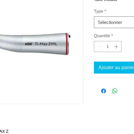
Type
*
Sélectionner
Quantité
*
Ajouter au panie
AX Z