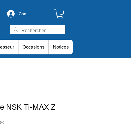
Connexion
esseur
Occasions
Notices
le NSK Ti-MAX Z
Prix
0€
promotionnel