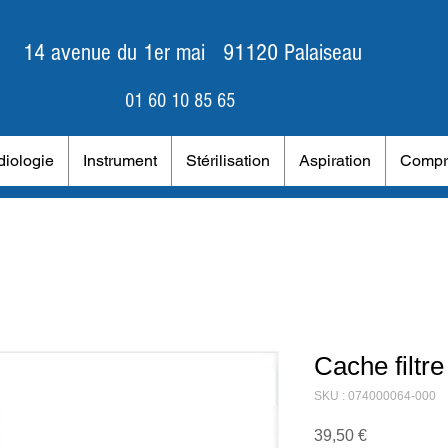
14 avenue du 1er mai 91120 Palaiseau
01 60 10 85 65
iologie
Instrument
Stérilisation
Aspiration
Compr
Cache filtr
SKU : 074000064-000
Prix
39,50 €