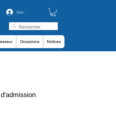
Connexion
esseur
Occasions
Notices
e d'admission