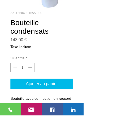
SKU : 604031655-000
Bouteille
condensats
Prix
143,00 €
Taxe Incluse
Quantité
*
Ajouter au panier
Bouteille avec connection en raccord
rapide pour tuyau diamètre 6 avec
silencieux