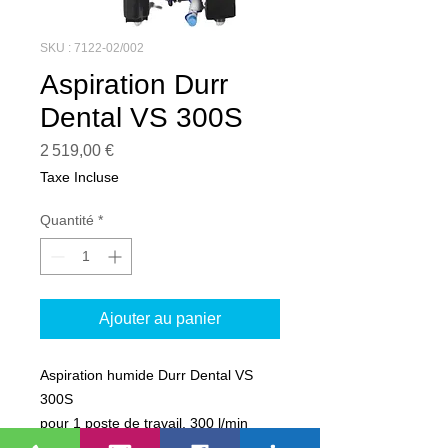
SKU : 7122-02/002
Aspiration Durr
Dental VS 300S
Prix
2 519,00 €
Taxe Incluse
Quantité
*
Ajouter au panier
Aspiration humide Durr Dental VS
300S
pour 1 poste de travail, 300 l/min
Niveau sonore 63 dbA