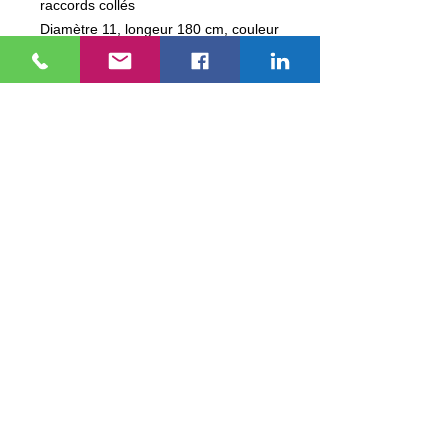
raccords collés
Diamètre 11, longeur 180 cm, couleur
GRIS
Tarif dégressif :
Base unitaire = 105
€ TTC
par 2 = - 10 % soit 94,5 €/Unitaire
par 3 = - 15 % soit 89,25 €/Unitaire
par 4 = - 20 % soit 84,00 €/Unitaire
par 5 = - 25 % soit 78,75 €/Unitaire
par 6 = - 30 % soit 73,50 €/Unitaire
EUROPEAN DENTAL IMPORT
Nous contacter
Moyens de Paiement
Mentions Légales
Programme de fidélité