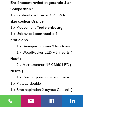
Entièrement révisé et garantie 1 an
Composition :
1 x Fauteuil
sur borne
DIPLOMAT
skaï couleur Orange
1 x Mouvement
Tredelenbourg
1 x Unit avec
écran tactile 4
praticiens
1 x Seringue Luzzani 3 fonctions
1 x WoodPecker LED + 5 inserts
(
Neuf )
2 x Micro-moteur NSK M40 LED
(
Neufs )
1 x Cordon pour turbine lumière
1 x Plateau double
1 x Bras aspiration 2 tuyaux Cattani
(
Neufs )
sélectifs
1 x Vanne crachoir Durr Dental
1 x Clavier de commande assistante
1 x Scialytique XENOS LED